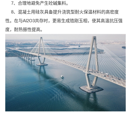
7、合理地避免产生砼碱集料。
8、混凝土用硅灰具备提升浇筑型耐火保温材料的高密度
性。在与Al2O3共存时，更易生成锆刚玉相，使其高溫抗压强
度，耐热振性提高。