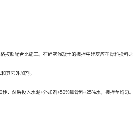
格按照配合比施工。在硅灰混凝土的搅拌中硅灰应在骨料投料之
水和其它外加剂。
5-30秒，然后投入水泥+外加剂+50%细骨料+25%水，搅拌至均匀。